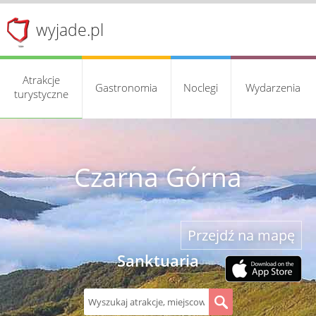
wyjade.pl
Atrakcje
Gastronomia
Noclegi
Wydarzenia
turystyczne
Czarna Górna
Przejdź na mapę
Sanktuaria
S