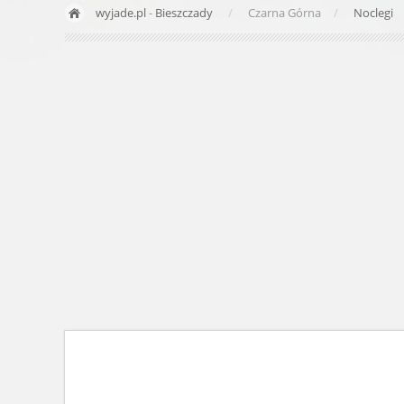
wyjade.pl
-
Bieszczady
Czarna Górna
Noclegi