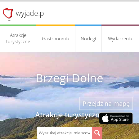
wyjade.pl
Atrakcje
Gastronomia
Noclegi
Wydarzenia
turystyczne
Brzegi Dolne
Przejdź na mapę
Atrakcje turystyczne
S