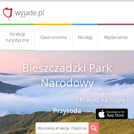
wyjade.pl
Atrakcje
Gastronomia
Noclegi
Wydarzenia
turystyczne
Bieszczadzki Park
Narodowy
Przejdź na mapę
Przyroda
S