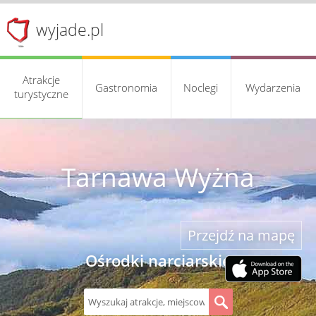
wyjade.pl
Atrakcje
Gastronomia
Noclegi
Wydarzenia
turystyczne
Tarnawa Wyżna
Przejdź na mapę
Ośrodki narciarskie
S