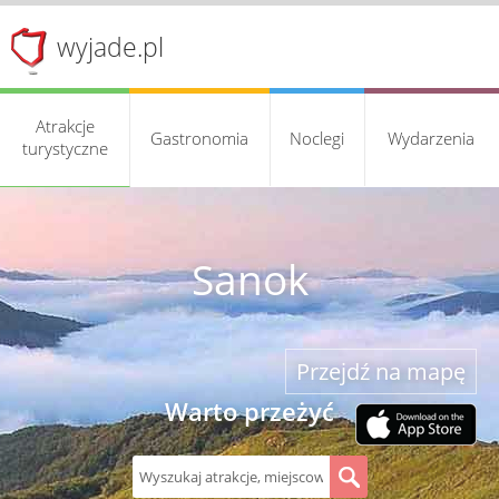
wyjade.pl
Atrakcje
Gastronomia
Noclegi
Wydarzenia
turystyczne
Sanok
Przejdź na mapę
Warto przeżyć
S