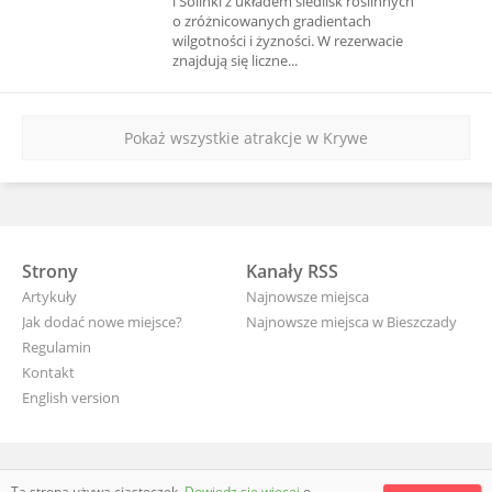
i Solinki z układem siedlisk roślinnych
o zróżnicowanych gradientach
wilgotności i żyzności. W rezerwacie
znajdują się liczne...
Pokaż wszystkie atrakcje w Krywe
Strony
Kanały RSS
Artykuły
Najnowsze miejsca
Jak dodać nowe miejsce?
Najnowsze miejsca w Bieszczady
Regulamin
Kontakt
English version
wyjade.pl - turystyczna Polska
Ta strona używa ciasteczek.
Dowiedz się więcej
o