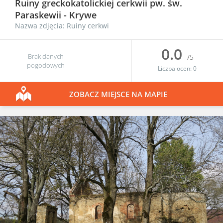
Ruiny greckokatolickiej cerkwii pw. św.
Paraskewii
-
Krywe
Nazwa zdjęcia: Ruiny cerkwi
0.0
Brak danych
/5
pogodowych
Liczba ocen:
0
ZOBACZ MIEJSCE NA MAPIE