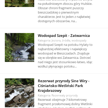
na południowym zboczu góry Hulskie.
Obszar chroni fragment puszczy
bieszczadzkiej o pierwotnym
charakterze. Jest to jeden z najłatwiej
dostępnych obszarów, na...
Wodospad Szepit - Zatwarnica
Kategoria: Jeziora, źródła, wodospady
Wodospad Szepit na potoku Hylaty to
najbardziej efektowny i największy
wodospad w Bieszczadach. Znajduje
się w obrębie wsi Zatwarnica. Dotrzeć
nad niego jest stosunkowo łatwo, idąc
wzdłuż płynącego potoku...
Rezerwat przyrody Sine Wiry -
Ciśniańsko-Wetliński Park
Krajobrazowy
Kategoria: Rezerwaty przyrody
Rezerwat obejmuje 7-kilometrowy
fragment przełomowej doliny Wetlinki