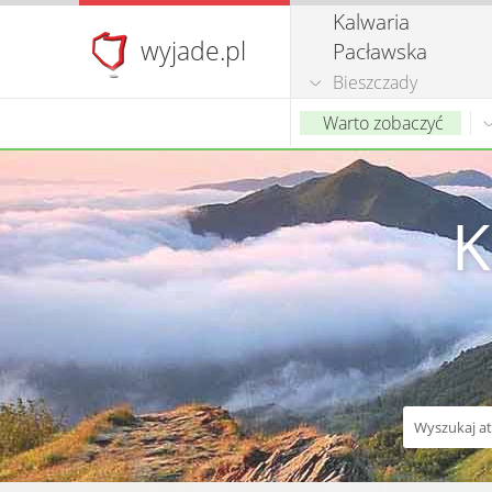
Kalwaria
wyjade.pl
Pacławska
Bieszczady
Warto zobaczyć
K