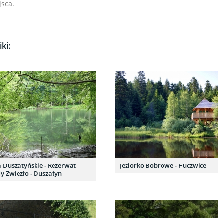
jsca.
ki:
a Duszatyńskie - Rezerwat
Jeziorko Bobrowe - Huczwice
y Zwiezło - Duszatyn