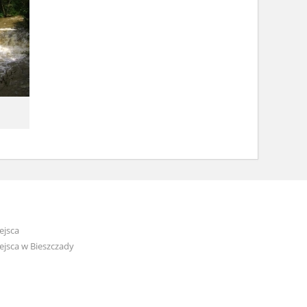
ejsca
jsca w Bieszczady