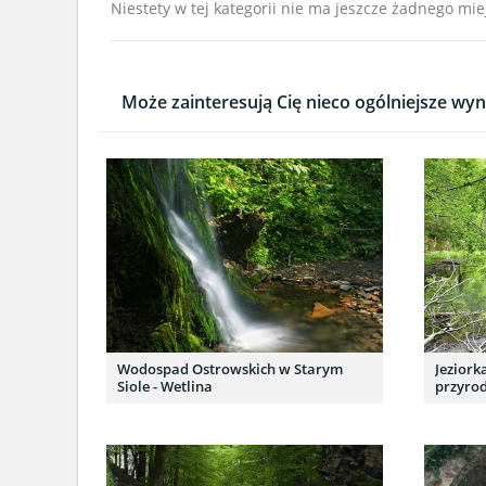
Niestety w tej kategorii nie ma jeszcze żadnego mie
Może zainteresują Cię nieco ogólniejsze wyni
Wodospad Ostrowskich w Starym
Jeziork
Siole - Wetlina
przyrod