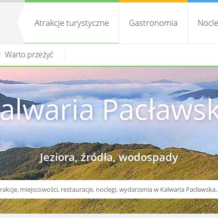
Atrakcje turystyczne
Gastronomia
Nocle
Warto przeżyć
alwaria Pacławs
Jeziora, źródła, wodospady