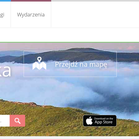
gi
Wydarzenia
ka
Przejdź na mapę
S