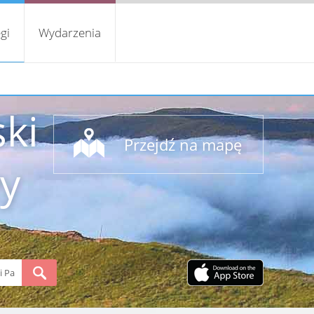
gi
Wydarzenia
ki
Przejdź na mapę
y
S