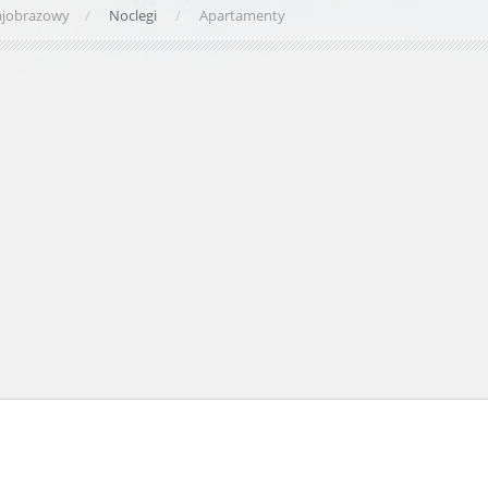
rajobrazowy
Noclegi
Apartamenty