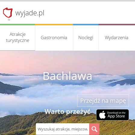
wyjade.pl
Atrakcje
Gastronomia
Noclegi
Wydarzenia
turystyczne
Bachlawa
Przejdź na mapę
Warto przeżyć
S