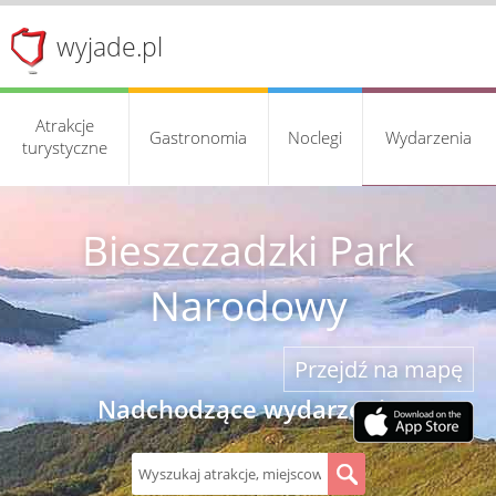
wyjade.pl
Atrakcje
Gastronomia
Noclegi
Wydarzenia
turystyczne
Bieszczadzki Park
Narodowy
Przejdź na mapę
Nadchodzące wydarzenia
S